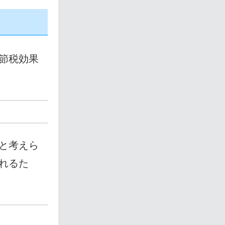
節税効果
と考えら
れるた