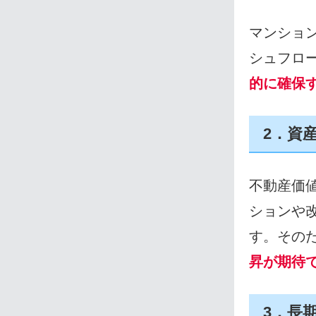
マンショ
シュフロ
的に確保
2．資
不動産価
ションや
す。その
昇が期待
3．長