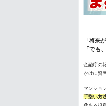
「将来
「でも
金融庁の
かけに資
マンショ
手堅い方
数ある投