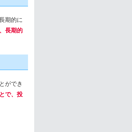
長期的に
、長期的
とができ
とで、投