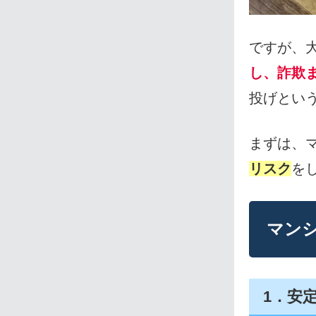
ですが、
し、詐欺
投げとい
まずは、
リスク
を
マン
1．安