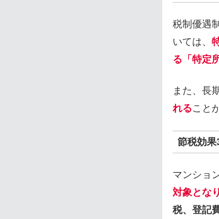
税制優遇
いては、
る「特定
また、長
れる
こと
節税効果
マンショ
対象とな
税、登記