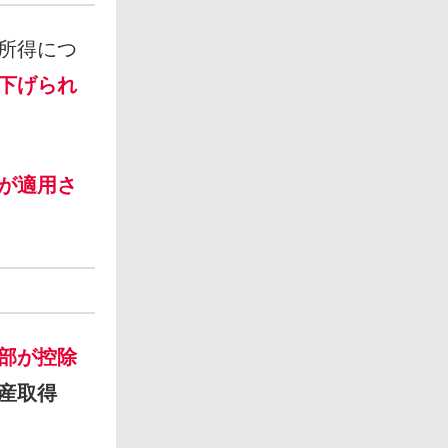
所得につ
下げられ
が適用さ
部が控除
産取得