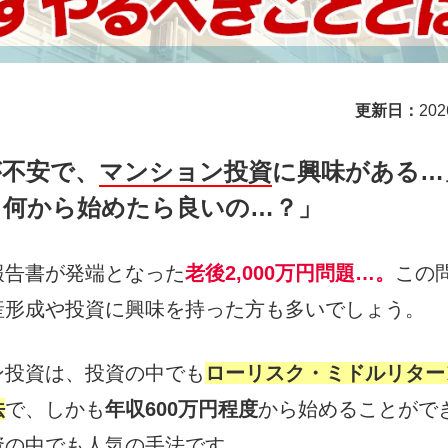
更新日：
20
が不安で、
マンション投資
に興味がある…
、何から始めたら良いの…？」
報告書が発端となった
老後2,000万円問題…。
この
産形成や投資に興味を持った方も多いでしょう。
ン投資は、投資の中でも
ローリスク・ミドルリター
法
で、しかも
年収600万円程度
から始めることがで
資の中でも人気の手法です。