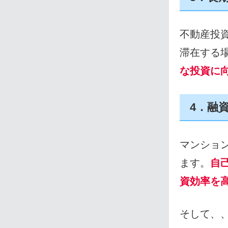
不動産投
滞在する
な投資に
4．融
マンショ
ます。
自
資効率を
そして、