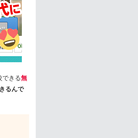
較できる
無
きるんで