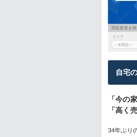
買取業者を検
エリア
自宅の
「今の
「高く
34年ぶ