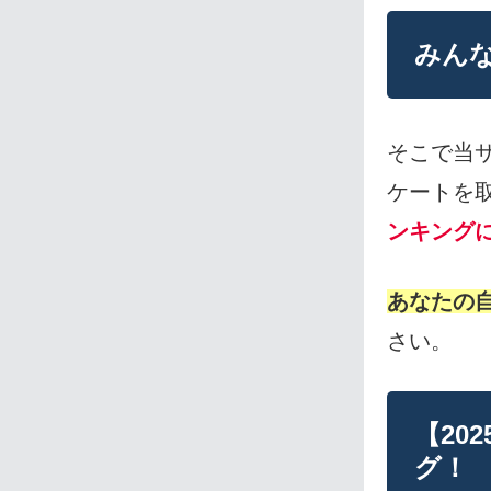
みんな
そこで当サ
ケートを
ンキング
あなたの自
さい。
【20
グ！