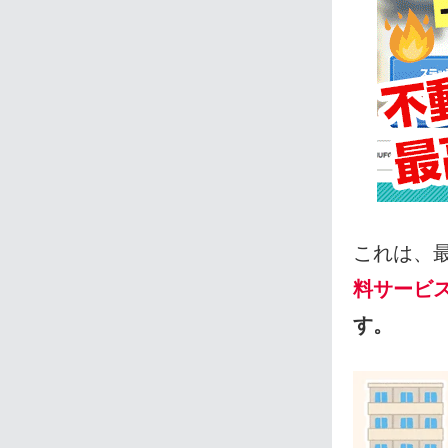
これは、
料サービ
す。