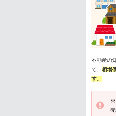
不動産の
で、
相場
す。
※
売