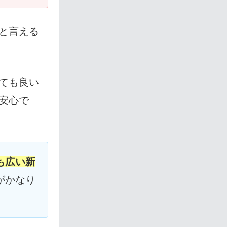
と言える
ても良い
安心で
も広い新
がかなり