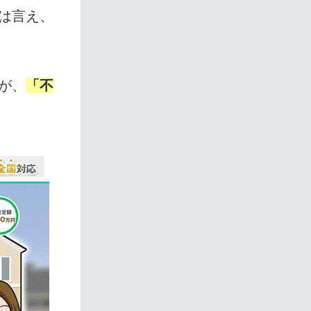
は言え、
が、
「不