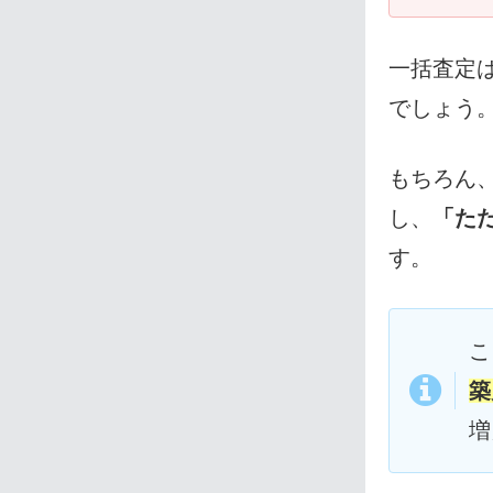
一括査定
でしょう
もちろん
し、
「た
す。
こ
築
増