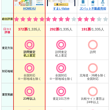
HOME4U
すまいValue
ズバット不動産売却
総合評価
372票
/1,335人
292票
/1,335人
191票
/1,335人
口コミ
評価
査定方法
訪問査定
訪問査定
訪問
机上査定
机上査定
対応地域
全国対応
全国対応
北海道・沖縄を除く
※一部地域を除く
※一部地域を除く
全国対応
運営実績
23年以上
査定101万件
比較サイト運営は
24年以上