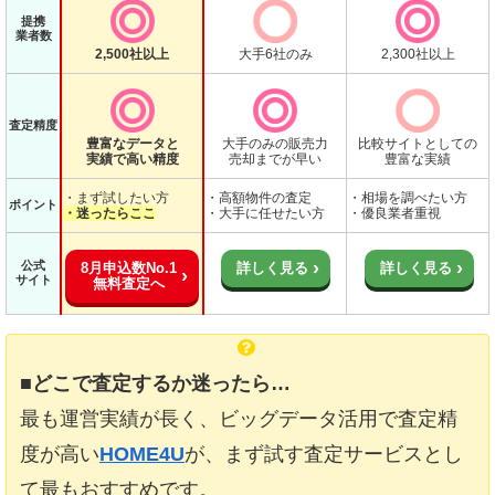
提携
業者数
2,500社以上
大手6社のみ
2,300社以上
査定精度
豊富なデータと
大手のみの販売力
比較サイトとしての
実績で高い精度
売却までが早い
豊富な実績
・まず試したい方
・高額物件の査定
・相場を調べたい方
ポイント
・迷ったらここ
・大手に任せたい方
・優良業者重視
公式
8月申込数No.1
詳しく見る
詳しく見る
サイト
無料査定へ
■どこで査定するか迷ったら…
最も運営実績が長く、ビッグデータ活用で査定精
度が高い
HOME4U
が、まず試す査定サービスとし
て最もおすすめです。