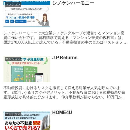
シノケンハーモニー
マンション
シノケンハーモニーは大企業シノケングループが運営するマンション投
資に強い会社です。 資料請求で貰える「マンション投資の教科書」は、
累計170,000人以上が読んでいる、不動産投資の中の言わばベストセラー
のような一本です。 初心者必見の内容で...
J.P.Returns
マンション
不動産投資におけるリスクを徹底して抑える対策が人気を呼んでいま
す。 想定しうるリスクやデメリット、不動産投資における節税効果や資
産形成法が具体的に分かります。 仲介手数料が掛からない、10万円から
始められる資産形成法として、これから不動産投...
HOME4U
マンション